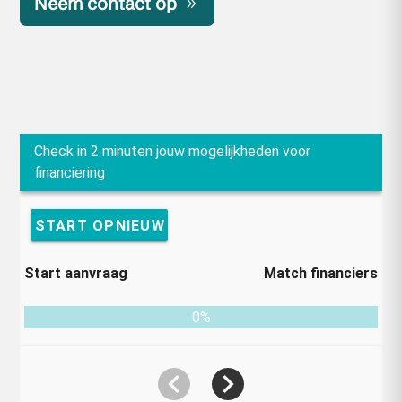
Neem contact op
Check in 2 minuten jouw mogelijkheden voor
financiering
START OPNIEUW
Start aanvraag
Match financiers
0%
navigate_before
navigate_next