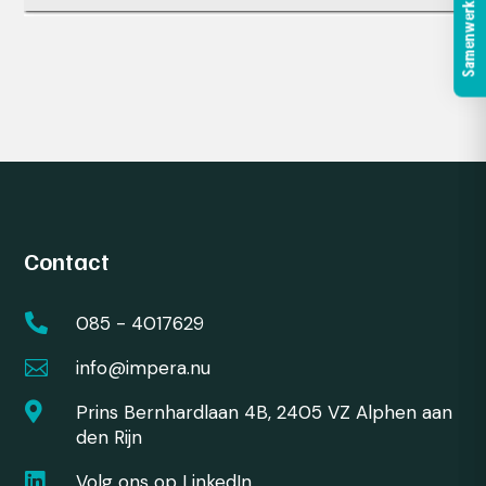
Samenwerken?
Contact

085 - 4017629

info@impera.nu

Prins Bernhardlaan 4B, 2405 VZ Alphen aan
den Rijn

Volg ons op LinkedIn