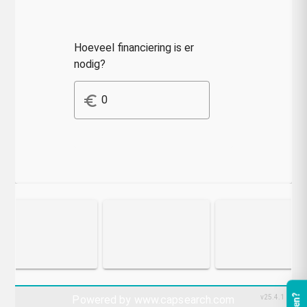
Hoeveel financiering is er
nodig?
euro_symbol
Powered by
www.capsearch.com
v25.4.1