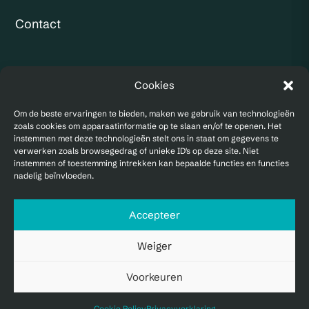
Contact
KVK: 97173533
Cookies
BTW:
NL867940220B01
Om de beste ervaringen te bieden, maken we gebruik van technologieën
zoals cookies om apparaatinformatie op te slaan en/of te openen. Het
instemmen met deze technologieën stelt ons in staat om gegevens te
verwerken zoals browsegedrag of unieke ID's op deze site. Niet
instemmen of toestemming intrekken kan bepaalde functies en functies
nadelig beïnvloeden.
Accepteer
Privacy statement
|
Cookie policy
Weiger
2023 -2026 © IMPERA Finance & Control
Voorkeuren
Algemene voorwaarden
Cookie Policy
Privacyverklaring