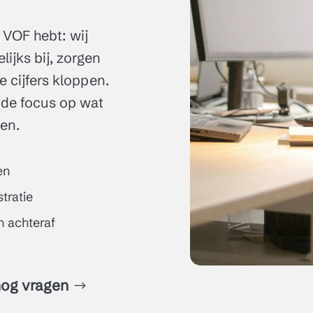
 VOF hebt: wij
ijks bij, zorgen
je cijfers kloppen.
j de focus op wat
ien.
en
tratie
n achteraf
nog vragen