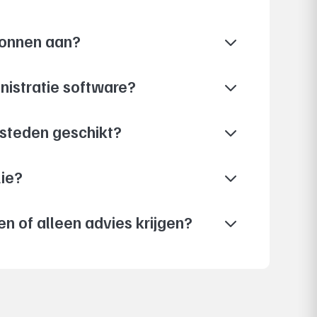
3
bonnen aan?
3
nistratie software?
3
esteden geschikt?
3
lie?
3
en of alleen advies krijgen?