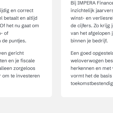
Bij IMPERA Finance
ijdig en correct
inzichtelijk jaarver
 betaalt en altijd
winst- en verliesre
. Of het nu gaat om
de cijfers. Zo krijg 
- of
van het afgelopen j
n de puntjes.
binnen je bedrijf.
ven gericht
Een goed opgesteld
en en je fiscale
weloverwogen besl
t alleen zorgeloos
herkennen en met v
r om te investeren
vormt het de basis
toekomstbestendig