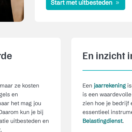
Start met uitbesteden
rde
En inzicht i
maar ze kosten
Een
jaarrekening
is
egels en
is een waardevolle
 maar het mag jou
zien hoe je bedrijf
 Daarom kun je bij
essentieel instrum
ratie uitbesteden en
Belastingdienst
.
.