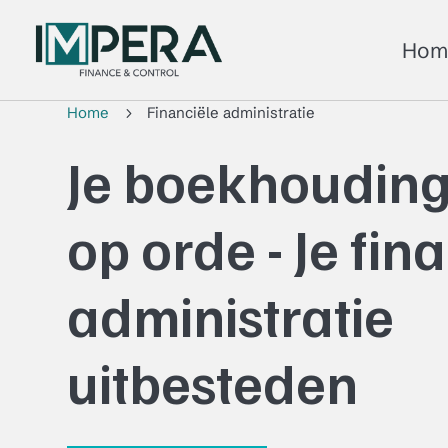
Hom
Home
Financiële administratie
5
Je boekhouding 
op orde - Je fin
administratie
uitbesteden