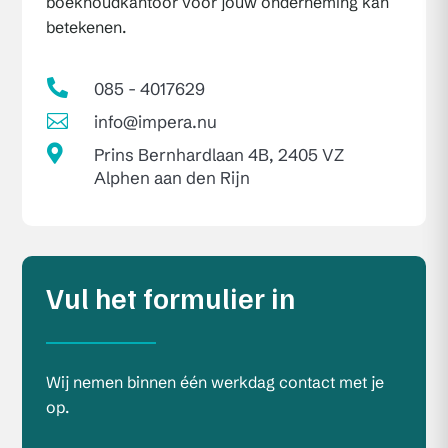
boekhoudkantoor voor jouw onderneming kan
betekenen.

085 - 4017629

info@impera.nu

Prins Bernhardlaan 4B, 2405 VZ
Alphen aan den Rijn
Vul het formulier in
Wij nemen binnen één werkdag contact met je
op.