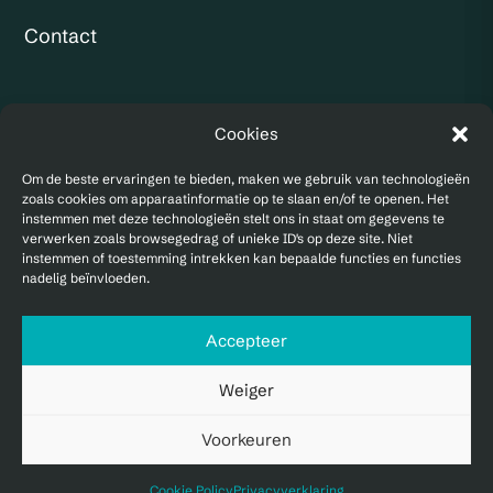
Contact
KVK: 97173533
Cookies
BTW:
NL867940220B01
Om de beste ervaringen te bieden, maken we gebruik van technologieën
zoals cookies om apparaatinformatie op te slaan en/of te openen. Het
instemmen met deze technologieën stelt ons in staat om gegevens te
verwerken zoals browsegedrag of unieke ID's op deze site. Niet
instemmen of toestemming intrekken kan bepaalde functies en functies
nadelig beïnvloeden.
Accepteer
Privacy statement
|
Cookie policy
Weiger
2023 -2026 © IMPERA Finance & Control
Voorkeuren
Algemene voorwaarden
Cookie Policy
Privacyverklaring